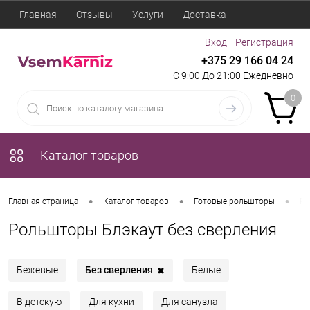
Главная
Отзывы
Услуги
Доставка
Вход
Регистрация
+375 29 166 04 24
С 9:00 До 21:00 Ежедневно
0
Каталог товаров
•
•
•
Главная страница
Каталог товаров
Готовые рольшторы
Ро
Рольшторы Блэкаут без сверления
Без сверления
Бежевые
Белые
✖
В детскую
Для кухни
Для санузла