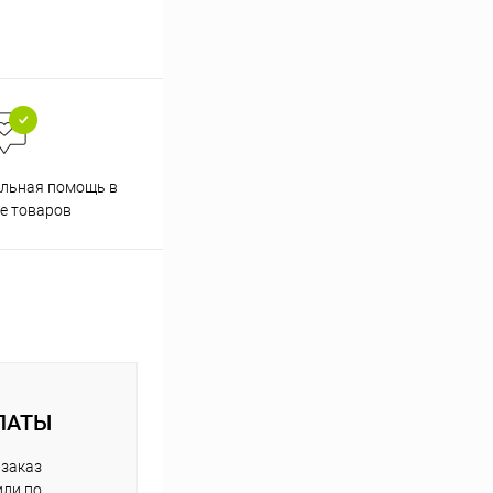
Скидки постоянным
льная помощь в
покупателям
е товаров
ЛАТЫ
 заказ
или по