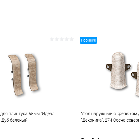
Новинка
 для плинтуса 55мм "Идеал
Угол наружный с крепежом 
3 Дуб беленый
"Деконика", 274 Сосна севе