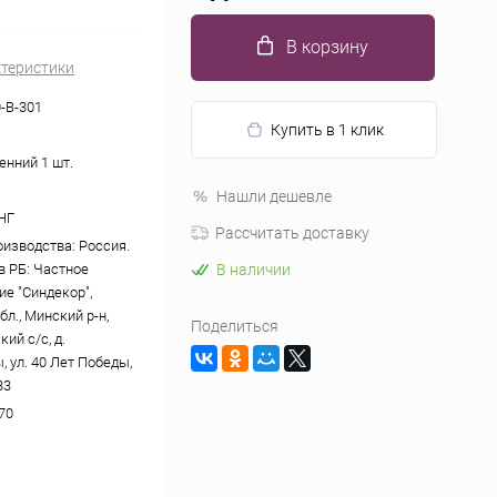
В корзину
ктеристики
-В-301
Купить в 1 клик
енний 1 шт.
Нашли дешевле
НГ
Рассчитать доставку
оизводства: Россия.
в РБ: Частное
В наличии
ие "Синдекор",
л., Минский р-н,
Поделиться
ий с/с, д.
 ул. 40 Лет Победы,
33
70