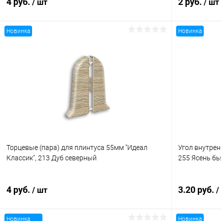
4 руб.
2 руб.
/ шт
/ шт
Новинка
Новинка
В корзину
Купить в 1 клик
Сравнение
Купить в 1
В избранное
В наличии
В избранн
Торцевые (пара) для плинтуса 55мм "Идеал
Угол внутрен
Классик", 213 Дуб северный
255 Ясень бь
4 руб.
3.20 руб.
/ шт
/
Новинка
Новинка