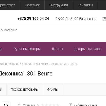
рос ответ
Полезное
Инструкции
Контакты
+375 29 166 04 24
З
С 9:00 До 21:00 Ежедневно
зы
Рулонные шторы
Шторы
Шторы под заказ
гол внутренний для плинтуса 70мм "Деконика", 301 Венге
еконика", 301 Венге
КИ
ПОХОЖИЕ ТОВАРЫ
ФАЙЛЫ
Отзывов: 0
Добавить отзыв