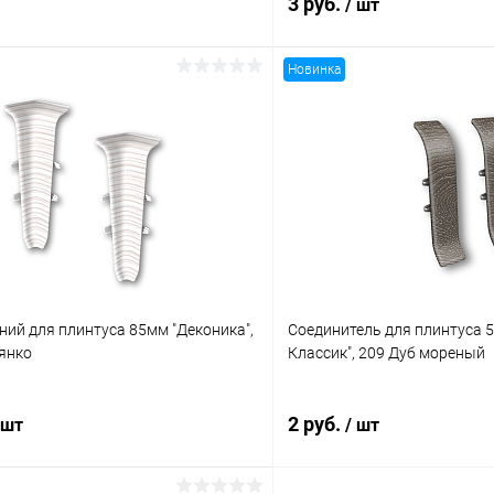
3 руб.
/ шт
Новинка
В корзину
В корз
 клик
Сравнение
Купить в 1 клик
ое
В наличии
В избранное
ний для плинтуса 85мм "Деконика",
Соединитель для плинтуса 
янко
Классик", 209 Дуб мореный
2 руб.
 шт
/ шт