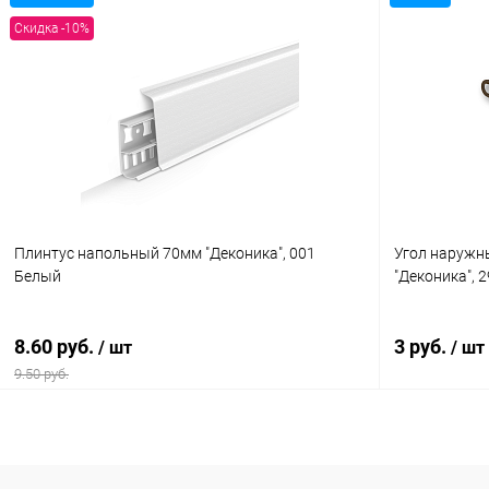
В корзину
Скидка -10%
Купить в 1 клик
Сравнение
Купить в 1
В избранное
В наличии
В избранн
Плинтус напольный 70мм "Деконика", 001
Угол наружн
Белый
"Деконика", 
8.60 руб.
3 руб.
/ шт
/ шт
9.50 руб.
В корзину