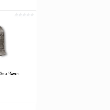
ину
Сравнение
В наличии
55мм "Идеал