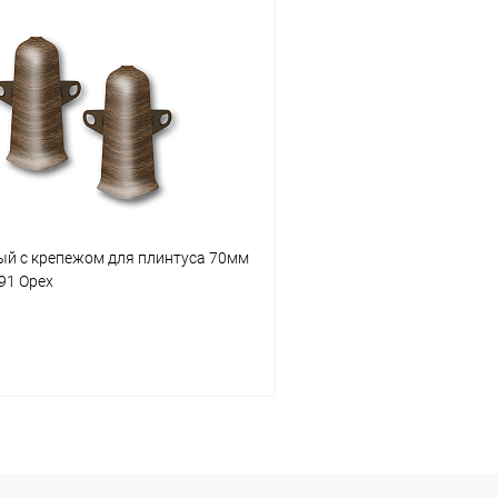
В корзину
В корз
 клик
Сравнение
Купить в 1 клик
ое
В наличии
В избранное
ый с крепежом для плинтуса 70мм
291 Орех
В корзину