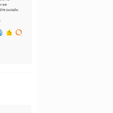
и же
йте онлайн.
е