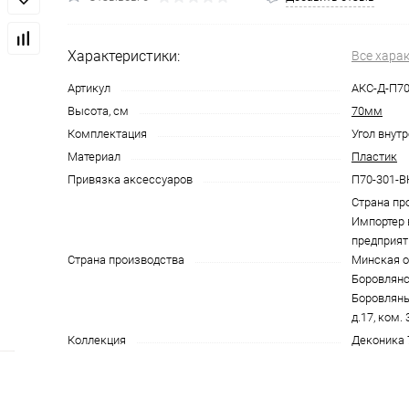
Характеристики:
Все хара
Артикул
АКС-Д-П70
Высота, см
70мм
Комплектация
Угол внутр
Материал
Пластик
Привязка аксессуаров
П70-301-В
Страна пр
Импортер 
предприят
Страна производства
Минская об
Боровлянск
Боровляны,
д.17, ком. 
Коллекция
Деконика 