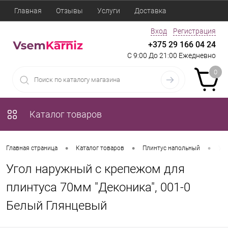
Главная
Отзывы
Услуги
Доставка
Вход
Регистрация
+375 29 166 04 24
С 9:00 До 21:00 Ежедневно
0
Каталог товаров
•
•
•
Главная страница
Каталог товаров
Плинтус напольный
Уго
Угол наружный с крепежом для
плинтуса 70мм "Деконика", 001-0
Белый Глянцевый