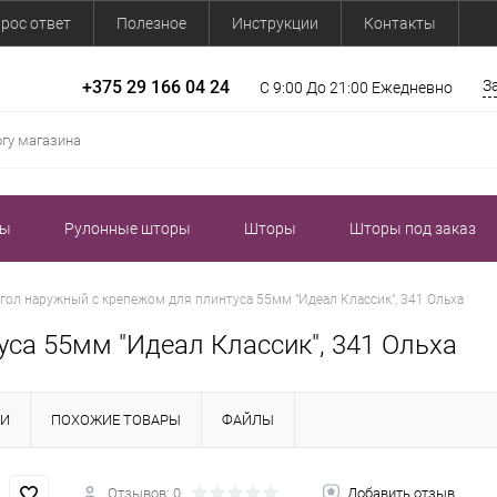
рос ответ
Полезное
Инструкции
Контакты
+375 29 166 04 24
З
С 9:00 До 21:00 Ежедневно
зы
Рулонные шторы
Шторы
Шторы под заказ
гол наружный с крепежом для плинтуса 55мм "Идеал Классик", 341 Ольха
уса 55мм "Идеал Классик", 341 Ольха
КИ
ПОХОЖИЕ ТОВАРЫ
ФАЙЛЫ
Отзывов: 0
Добавить отзыв