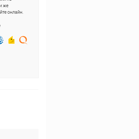
и же
йте онлайн.
е