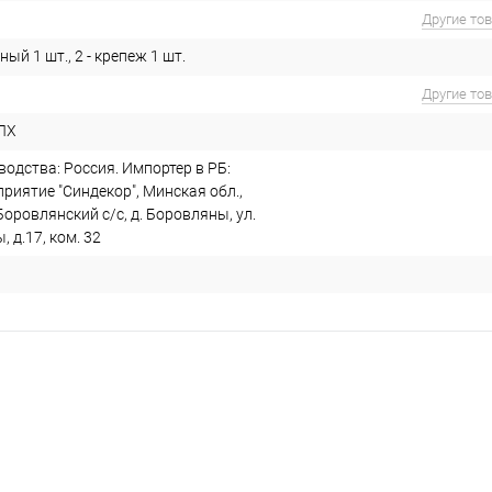
Другие то
ный 1 шт., 2 - крепеж 1 шт.
Другие то
ЛХ
одства: Россия. Импортер в РБ:
риятие "Синдекор", Минская обл.,
Боровлянский с/с, д. Боровляны, ул.
 д.17, ком. 32