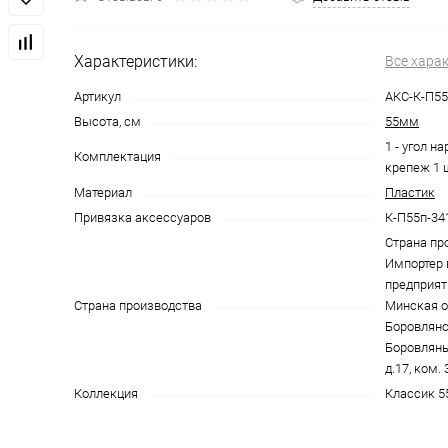
Характеристики:
Все хара
Артикул
АКС-К-П55
Высота, см
55мм
1 - угол на
Комплектация
крепеж 1 
Материал
Пластик
Привязка аксессуаров
К-П55п-34
Страна пр
Импортер 
предприят
Страна производства
Минская об
Боровлянск
Боровляны,
д.17, ком. 
Коллекция
Классик 5