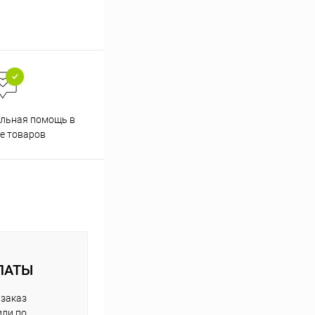
Скидки постоянным
льная помощь в
покупателям
е товаров
ЛАТЫ
 заказ
или по