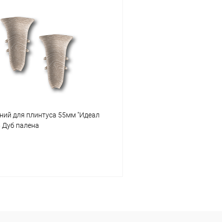
В корзину
В корз
 клик
Сравнение
Купить в 1 клик
ое
В наличии
В избранное
ний для плинтуса 55мм "Идеал
5 Дуб палена
В корзину