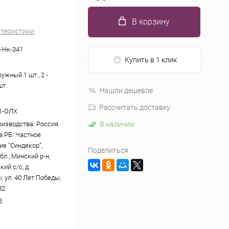
В корзину
ктеристики
-Нк-341
Купить в 1 клик
ружный 1 шт., 2 -
шт.
Нашли дешевле
Рассчитать доставку
1-ОЛХ
оизводства: Россия.
В наличии
в РБ: Частное
ие "Синдекор",
Поделиться
л., Минский р-н,
ий с/с, д.
 ул. 40 Лет Победы,
32
5