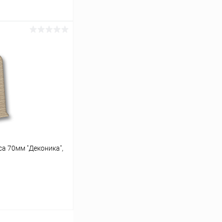
ину
Сравнение
В наличии
са 70мм "Деконика",