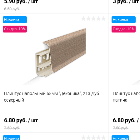
5.90 руб.
3 руб.
/ шт
/ шт
6.50 руб.
Новинка
Новинка
В корзину
Скидка -10%
Скидка -10%
Купить в 1 клик
Сравнение
Купить в 1
В избранное
В наличии
В избранн
Плинтус напольный 55мм "Деконика", 213 Дуб
Плинтус напо
северный
патина
6.80 руб.
6.80 руб.
/ шт
/
7.50 руб.
7.50 руб.
Новинка
Новинка