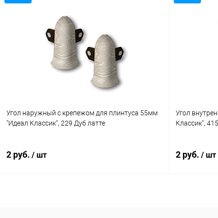
В корзину
Купить в 1 клик
Сравнение
Купить в 1
В избранное
В наличии
В избранн
Угол наружный с крепежом для плинтуса 55мм
Угол внутрен
"Идеал Классик", 229 Дуб латте
Классик", 41
2 руб.
2 руб.
/ шт
/ шт
В корзину