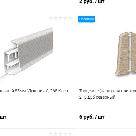
2 руб.
/ шт
Новинка
В корзину
В корз
 клик
Сравнение
Купить в 1 клик
ое
В наличии
В избранное
льный 55мм "Деконика", 265 Клен
Торцевые (пара) для плинту
213 Дуб северный
6 руб.
 шт
/ шт