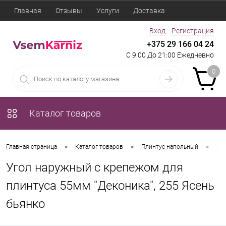
Главная
Отзывы
Услуги
Доставка
Вход
Регистрация
+375 29 166 04 24
С 9:00 До 21:00 Ежедневно
0
Каталог товаров
•
•
•
Главная страница
Каталог товаров
Плинтус напольный
Уго
Угол наружный с крепежом для
плинтуса 55мм "Деконика", 255 Ясень
бьянко