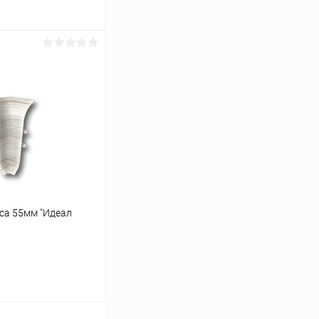
ину
Сравнение
В наличии
уса 55мм "Идеал