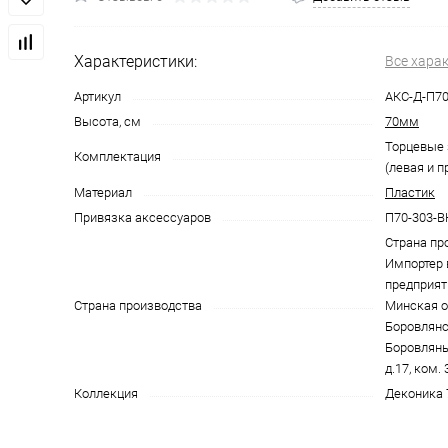
Характеристики:
Все хара
Артикул
АКС-Д-П70
Высота, см
70мм
Торцевые 
Комплектация
(левая и п
Материал
Пластик
Привязка аксессуаров
П70-303-В
Страна пр
Импортер 
предприят
Страна производства
Минская об
Боровлянск
Боровляны,
д.17, ком. 
Коллекция
Деконика 