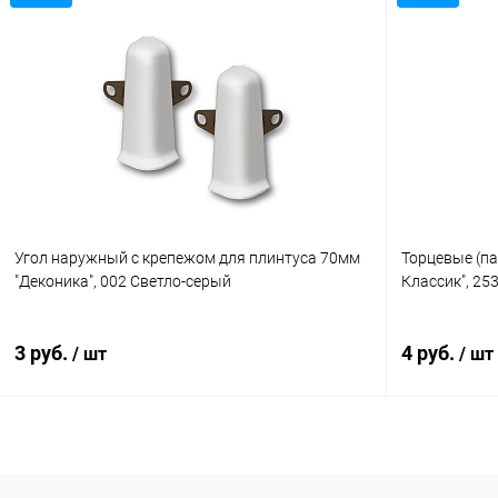
В корзину
Купить в 1 клик
Сравнение
Купить в 1
В избранное
В наличии
В избранн
Угол наружный с крепежом для плинтуса 70мм
Торцевые (па
"Деконика", 002 Светло-серый
Классик", 25
3 руб.
4 руб.
/ шт
/ шт
В корзину