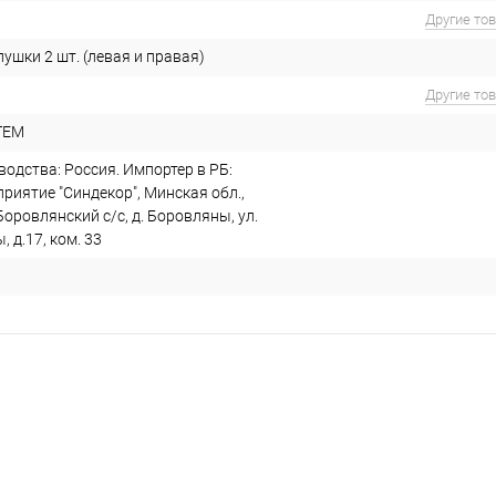
Другие то
ушки 2 шт. (левая и правая)
Другие то
ТЕМ
одства: Россия. Импортер в РБ:
риятие "Синдекор", Минская обл.,
Боровлянский с/с, д. Боровляны, ул.
 д.17, ком. 33