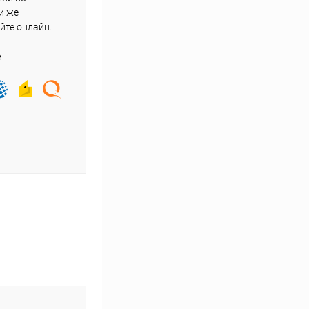
и же
йте онлайн.
е