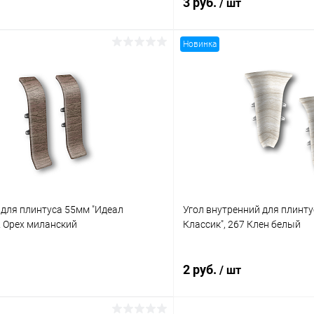
3 руб.
/ шт
Новинка
В корзину
В корз
 клик
Сравнение
Купить в 1 клик
ое
В наличии
В избранное
 для плинтуса 55мм "Идеал
Угол внутренний для плинт
2 Орех миланский
Классик", 267 Клен белый
2 руб.
/ шт