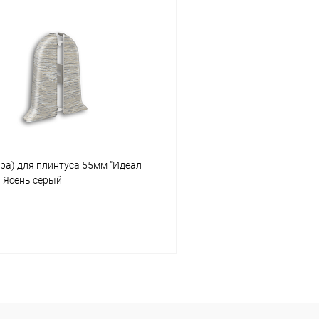
В корзину
В корз
 клик
Сравнение
Купить в 1 клик
ое
В наличии
В избранное
ра) для плинтуса 55мм "Идеал
3 Ясень серый
В корзину