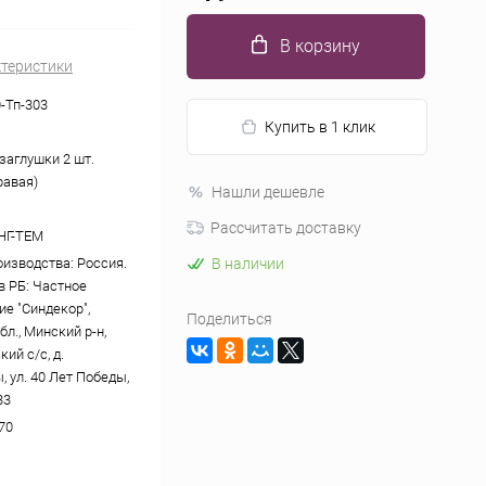
В корзину
ктеристики
-Тп-303
Купить в 1 клик
заглушки 2 шт.
равая)
Нашли дешевле
Рассчитать доставку
НГ-ТЕМ
оизводства: Россия.
В наличии
в РБ: Частное
ие "Синдекор",
Поделиться
л., Минский р-н,
ий с/с, д.
 ул. 40 Лет Победы,
33
70