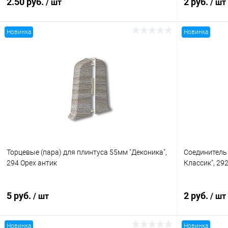
2.50 руб.
2 руб.
/ шт
/ шт
Новинка
Новинка
В корзину
Купить в 1 клик
Сравнение
Купить в 1
В избранное
В наличии
В избранн
Торцевые (пара) для плинтуса 55мм "Деконика",
Соединитель
294 Орех антик
Классик", 29
5 руб.
2 руб.
/ шт
/ шт
Новинка
Новинка