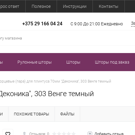
рос ответ
Полезное
Инструкции
Контакты
+375 29 166 04 24
З
С 9:00 До 21:00 Ежедневно
зы
Рулонные шторы
Шторы
Шторы под заказ
орцевые (пара) для плинтуса 70мм "Деконика", 303 Венге темный
Деконика", 303 Венге темный
КИ
ПОХОЖИЕ ТОВАРЫ
ФАЙЛЫ
Отзывов: 0
Добавить отзыв