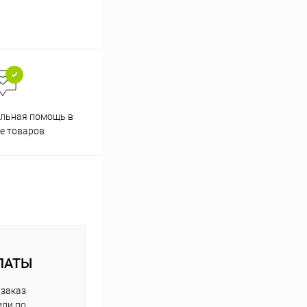
Скидки постоянным
льная помощь в
покупателям
е товаров
ЛАТЫ
 заказ
или по