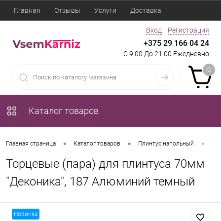
Главная
Отзывы
Услуги
Доставка
Вход
Регистрация
+375 29 166 04 24
С 9:00 До 21:00 Ежедневно
0
Каталог товаров
•
•
•
Главная страница
Каталог товаров
Плинтус напольный
Тор
Торцевые (пара) для плинтуса 70мм
"Деконика", 187 Алюминий темный
Новинка