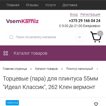
Главная
Отзывы
Услуги
Доставка
Вход
Регистрация
+375 29 166 04 24
С 9:00 До 21:00 Ежедневно
0
Каталог товаров
•
•
•
Главная страница
Каталог товаров
Плинтус напольный
Тор
Торцевые (пара) для плинтуса 55мм
"Идеал Классик", 262 Клен вермонт
Новинка