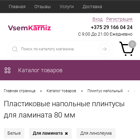
Главная
Отзывы
Услуги
Доставка
Вход
Регистрация
+375 29 166 04 24
С 9:00 До 21:00 Ежедневно
0
Каталог товаров
•
•
•
Главная страница
Каталог товаров
Плинтус напольный
Ши
Пластиковые напольные плинтусы
для ламината 80 мм
Для ламината
Белые
Для линолеума
✖