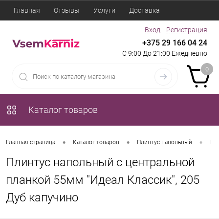
Главная
Отзывы
Услуги
Доставка
Вход
Регистрация
+375 29 166 04 24
С 9:00 До 21:00 Ежедневно
0
Каталог товаров
•
•
•
Главная страница
Каталог товаров
Плинтус напольный
Пли
Плинтус напольный с центральной
планкой 55мм "Идеал Классик", 205
Дуб капучино