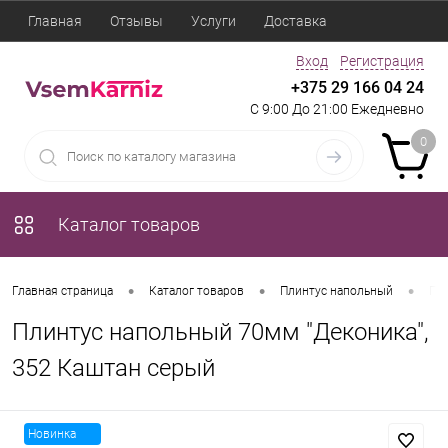
Главная
Отзывы
Услуги
Доставка
Вход
Регистрация
+375 29 166 04 24
С 9:00 До 21:00 Ежедневно
0
Каталог товаров
•
•
•
Главная страница
Каталог товаров
Плинтус напольный
Пли
Плинтус напольный 70мм "Деконика",
352 Каштан серый
Новинка