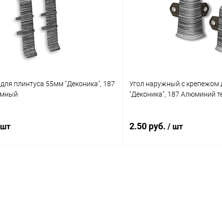
для плинтуса 55мм "Деконика", 187
Угол наружный с крепежом 
емный
"Деконика", 187 Алюминий 
2.50 руб.
 шт
/ шт
В корзину
В корз
 клик
Сравнение
Купить в 1 клик
ое
В наличии
В избранное