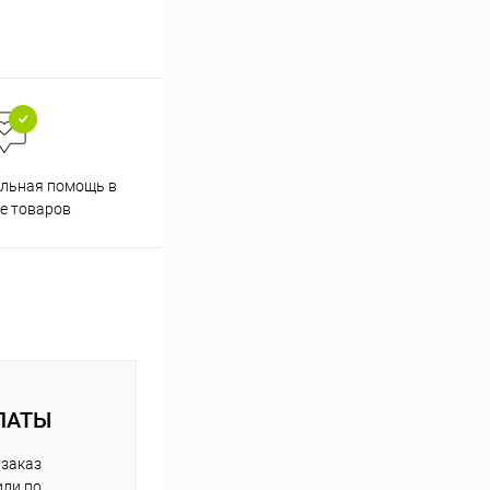
Скидки постоянным
льная помощь в
покупателям
е товаров
ЛАТЫ
 заказ
или по