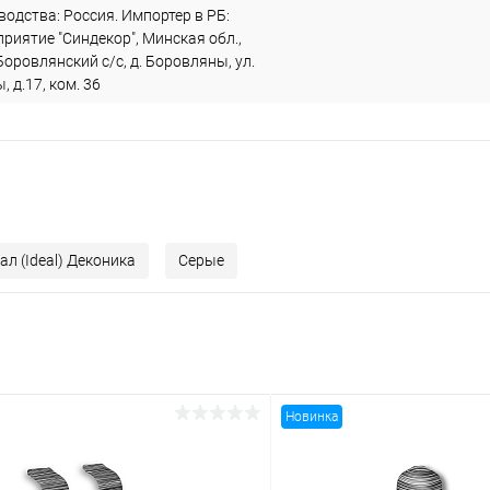
одства: Россия. Импортер в РБ:
риятие "Синдекор", Минская обл.,
Боровлянский с/с, д. Боровляны, ул.
 д.17, ком. 36
ал (Ideal) Деконика
Серые
Новинка