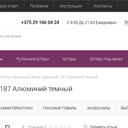
рос ответ
Полезное
Инструкции
Контакты
+375 29 166 04 24
З
С 9:00 До 21:00 Ежедневно
зы
Рулонные шторы
Шторы
Шторы под заказ
линтус напольный 55мм "Деконика", 187 Алюминий темный
, 187 Алюминий темный
ХАРАКТЕРИСТИКИ
ПОХОЖИЕ ТОВАРЫ
АКСЕССУАРЫ
ФА
Отзывов: 0
Добавить отзыв