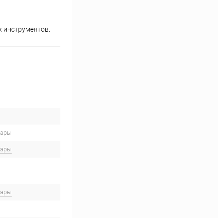
х инструментов.
вары
вары
вары