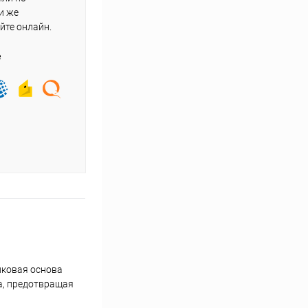
и же
йте онлайн.
е
иковая основа
а, предотвращая