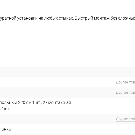
аккуратной установки на любых стыках. Быстрый монтаж без сложны
Другие то
Другие то
апольный 220 см 1шт., 2 - монтажная
 1шт.
Другие то
ланка