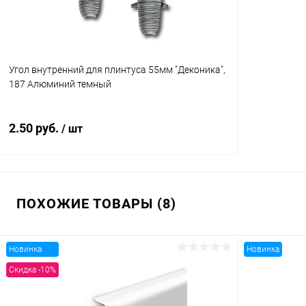
Угол внутренний для плинтуса 55мм "Деконика",
187 Алюминий темный
2.50 руб.
/ шт
В корзину
ПОХОЖИЕ ТОВАРЫ (8)
Купить в 1 клик
Сравнение
В избранное
В наличии
Новинка
Новинка
Скидка -10%