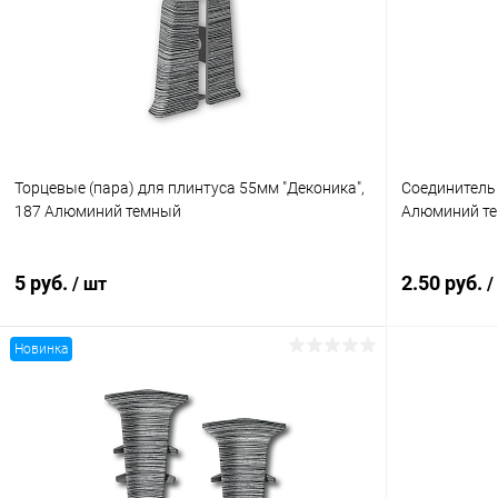
Торцевые (пара) для плинтуса 55мм "Деконика",
Соединитель 
187 Алюминий темный
Алюминий т
5 руб.
2.50 руб.
/ шт
/
Новинка
В корзину
Купить в 1 клик
Сравнение
Купить в 1
В избранное
В наличии
В избранн