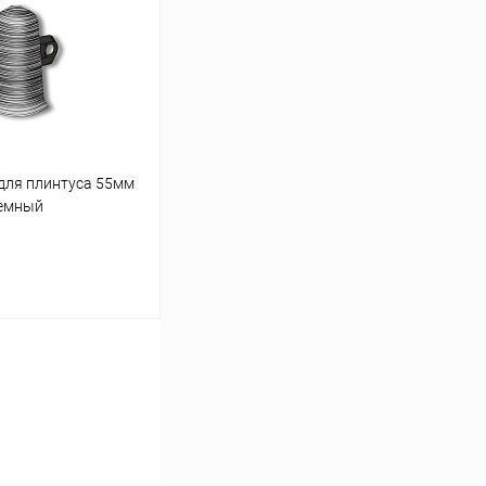
для плинтуса 55мм
темный
ину
Сравнение
В наличии