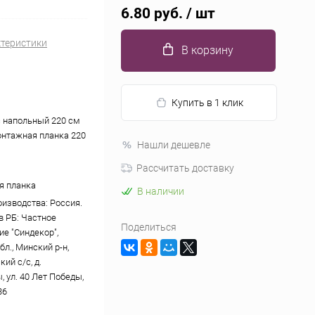
6.80 руб.
/ шт
ктеристики
В корзину
Купить в 1 клик
ус напольный 220 см
монтажная планка 220
Нашли дешевле
Рассчитать доставку
я планка
В наличии
оизводства: Россия.
в РБ: Частное
Поделиться
ие "Синдекор",
л., Минский р-н,
ий с/с, д.
 ул. 40 Лет Победы,
36