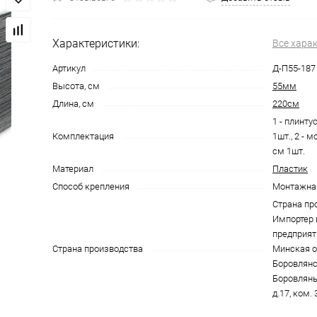
Характеристики:
Все хара
Артикул
Д-П55-187
Высота, см
55мм
Длина, см
220см
1 - плинт
Комплектация
1шт., 2 - 
см 1шт.
Материал
Пластик
Способ крепления
Монтажна
Страна пр
Импортер 
предприят
Страна производства
Минская об
Боровлянск
Боровляны,
д.17, ком. 