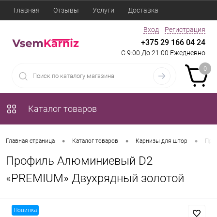
Главная
Отзывы
Услуги
Доставка
Вход
Регистрация
+375 29 166 04 24
С 9:00 До 21:00 Ежедневно
0
Каталог товаров
•
•
•
Главная страница
Каталог товаров
Карнизы для штор
Про
Профиль Алюминиевый D2
«PREMIUM» Двухрядный золотой
Новинка