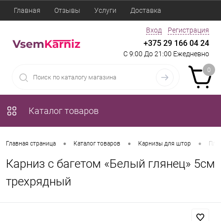
Главная
Отзывы
Услуги
Доставка
Вход
Регистрация
+375 29 166 04 24
С 9:00 До 21:00 Ежедневно
0
Каталог товаров
•
•
•
Главная страница
Каталог товаров
Карнизы для штор
Пла
Карниз с багетом «Белый глянец» 5см
трехрядный