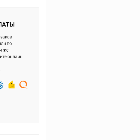
ЛАТЫ
 заказ
или по
и же
йте онлайн.
е