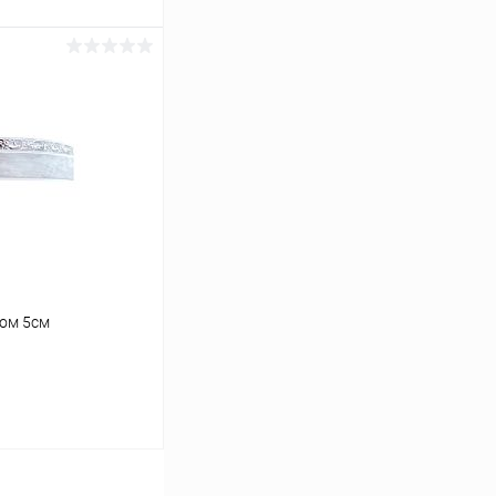
ину
Сравнение
В наличии
ром 5см
ину