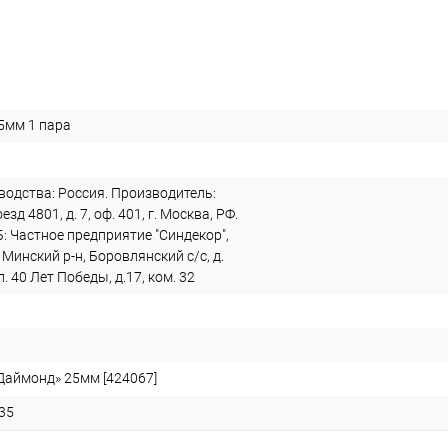
5мм 1 пара
водства: Россия. Производитель:
зд 4801, д. 7, оф. 401, г. Москва, РФ.
: Частное предприятие "Синдекор",
 Минский р-н, Боровлянский с/с, д.
. 40 Лет Победы, д.17, ком. 32
Даймонд» 25мм [424067]
35