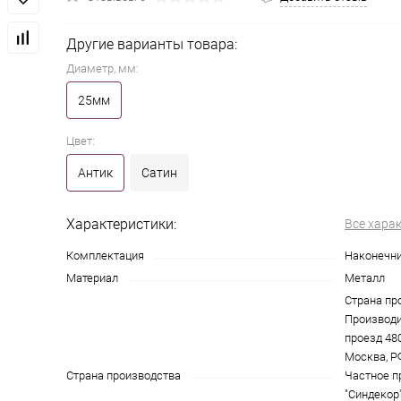
Другие варианты товара:
Диаметр, мм:
25мм
Цвет:
Антик
Сатин
Характеристики:
Все хара
Комплектация
Наконечни
Материал
Металл
Страна пр
Производи
проезд 4801
Москва, Р
Страна производства
Частное п
"Синдекор"