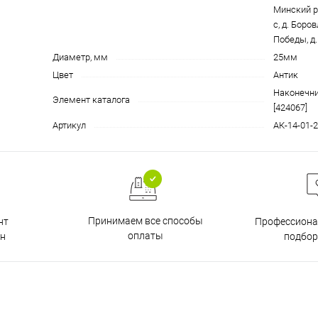
Минский р
с, д. Боро
Победы, д.
Диаметр, мм
25мм
Цвет
Антик
Наконечн
Элемент каталога
[424067]
Артикул
АК-14-01-
Принимаем все способы
нт
Профессиона
оплаты
н
подбор