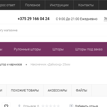
рос ответ
Полезное
Инструкции
Контакты
+375 29 166 04 24
З
С 9:00 До 21:00 Ежедневно
зы
Рулонные шторы
Шторы
Шторы под заказ
•
штор и карнизов
Наконечник «Даймонд» 25мм
КИ
ПОХОЖИЕ ТОВАРЫ
АКСЕССУАРЫ
ФАЙЛЫ
Отзывов: 0
Добавить отзыв