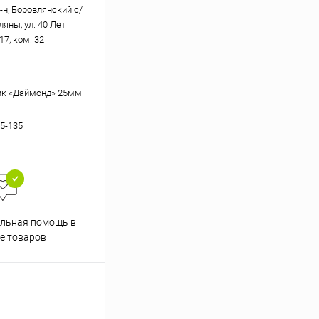
-н, Боровлянский с/
вляны, ул. 40 Лет
17, ком. 32
ик «Даймонд» 25мм
25-135
Скидки постоянным
льная помощь в
покупателям
е товаров